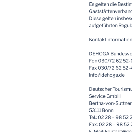
Es gelten die Best
Gaststättenverband
Diese gelten insbe
aufgeführten Regula
Kontaktinformatione
DEHOGA Bundesve
Fon 030/72 62 52-
Fax 030/72 62 52-
info@dehoga.de
Deutscher Tourism
Service GmbH
Bertha-von-Suttner
53111 Bonn
Tel.: 02 28 – 98 52 
Fax: 02 28 – 98 52
E-Mail:
kontakt@de