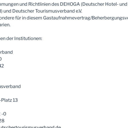
immungen und Richtlinien des DEHOGA (Deutscher Hotel- und
) und Deutscher Tourismusverband e.V.
sondere für in diesem Gastaufnahmevertrag/Beherbergungsve
rien.
n der Institutionen:
rband
0
42
usverband
-Platz 13
2 -0
 28
utschertourismusverband.de