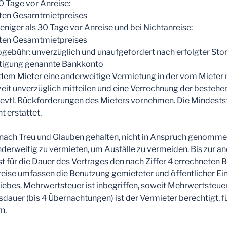
30 Tage vor Anreise:
rten Gesamtmietpreises
weniger als 30 Tage vor Anreise und bei Nichtanreise:
rten Gesamtmietpreises
nogebühr: unverzüglich und unaufgefordert nach erfolgter Stor
tigung genannte Bankkonto
dem Mieter eine anderweitige Vermietung in der vom Mieter 
t unverzüglich mitteilen und eine Verrechnung der besteh
 evtl. Rückforderungen des Mieters vornehmen. Die Mindest
t erstattet.
st nach Treu und Glauben gehalten, nicht in Anspruch genom
derweitig zu vermieten, um Ausfälle zu vermeiden. Bis zur a
t für die Dauer des Vertrages den nach Ziffer 4 errechneten B
eise umfassen die Benutzung gemieteter und öffentlicher Ei
bes. Mehrwertsteuer ist inbegriffen, soweit Mehrwertsteuerp
sdauer (bis 4 Übernachtungen) ist der Vermieter berechtigt, 
n.