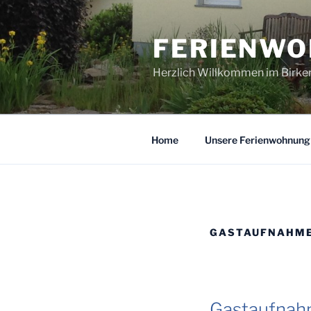
Zum
Inhalt
FERIENW
springen
Herzlich Willkommen im Birke
Home
Unsere Ferienwohnung
GASTAUFNAHM
Gastaufnah