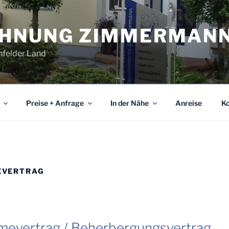
OHNUNG ZIMMERMAN
nfelder Land
Preise + Anfrage
In der Nähe
Anreise
Ko
EVERTRAG
mevertrag / Beherbergungsvertrag