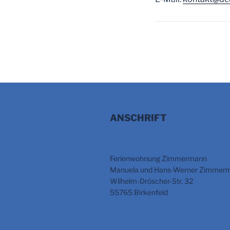
ANSCHRIFT
Ferienwohnung Zimmermann
Manuela und Hans-Werner Zimmer
Wilhelm-Dröscher-Str. 32
55765 Birkenfeld